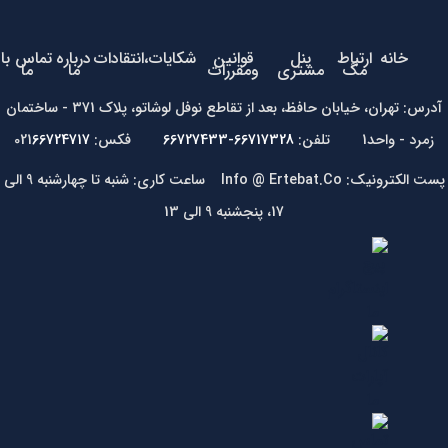
خانه
ارتباط
پنل
قوانین
شکایات،انتقادات
درباره
تماس با
مگ
مشتری
ومقررات
ما
ما
آدرس: تهران، خیابان حافظ، بعد از تقاطع نوفل لوشاتو، پلاک 371 - ساختمان
زمرد - واحد1 تلفن:
66717328-66727433
فکس: 021
66724717
پست الکترونیک: Info @ Ertebat.Co ساعت کاری: شنبه تا چهارشنبه 9 الی
17، پنجشنبه 9 الی 13