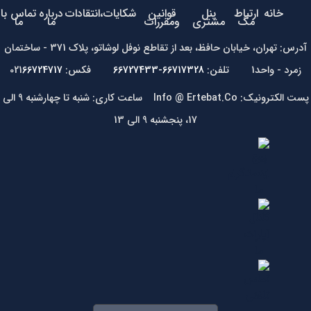
خانه
ارتباط
پنل
قوانین
شکایات،انتقادات
درباره
تماس با
مگ
مشتری
ومقررات
ما
ما
آدرس: تهران، خیابان حافظ، بعد از تقاطع نوفل لوشاتو، پلاک 371 - ساختمان
زمرد - واحد1 تلفن:
66717328-66727433
فکس: 021
66724717
پست الکترونیک: Info @ Ertebat.Co ساعت کاری: شنبه تا چهارشنبه 9 الی
17، پنجشنبه 9 الی 13