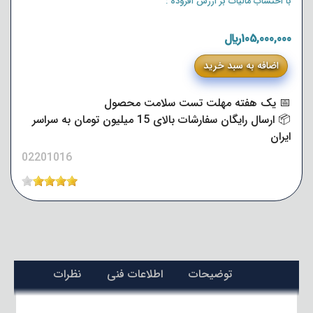
با احتساب مالیات بر ارزش افزوده :
105,000,000﷼
اضافه به سبد خرید
📅 یک هفته مهلت تست سلامت محصول
📦 ارسال رایگان سفارشات بالای 15 میلیون تومان به سراسر
ایران
02201016
توضیحات
اطلاعات فنی
نظرات