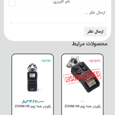
نام کاربری:
محصولات مرتبط
---
394,450,000﷼
رکوردر صدا زوم ZOOM H6
رکوردر صدا زوم ZOOM H5