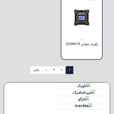
---
رکوردر صوتی ZOOM F3
1
2
3
»
پایان