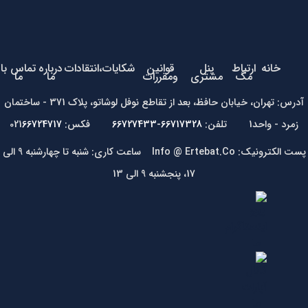
خانه
ارتباط
پنل
قوانین
شکایات،انتقادات
درباره
تماس با
مگ
مشتری
ومقررات
ما
ما
آدرس: تهران، خیابان حافظ، بعد از تقاطع نوفل لوشاتو، پلاک 371 - ساختمان
زمرد - واحد1 تلفن:
66717328-66727433
فکس: 021
66724717
پست الکترونیک: Info @ Ertebat.Co ساعت کاری: شنبه تا چهارشنبه 9 الی
17، پنجشنبه 9 الی 13