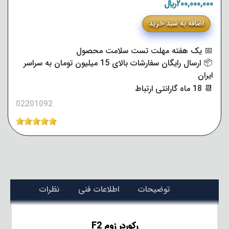
200,000,000﷼
اضافه به سبد خرید
📅 یک هفته مهلت تست سلامت محصول
📦 ارسال رایگان سفارشات بالای 15 میلیون تومان به سراسر
ایران
📆 18 ماه گارانتی ارتباط
02201092
توضیحات
اطلاعات فنی
نظرات
رکوردر زوم F2