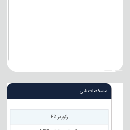
{title}
{title}
مشخصات فنی
رکوردر F2