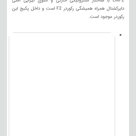
LMF2 با ساختار الکترونیکی خازنی و الگوی گیرایی امنی
دایرکشنال همراه همیشگی رکوردر F2 است و داخل پکیج این
رکوردر موجود است.