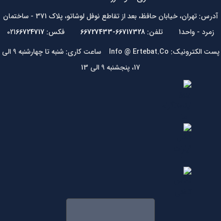
آدرس: تهران، خیابان حافظ، بعد از تقاطع نوفل لوشاتو، پلاک 371 - ساختمان
زمرد - واحد1 تلفن:
66717328-66727433
فکس: 021
66724717
پست الکترونیک: Info @ Ertebat.Co ساعت کاری: شنبه تا چهارشنبه 9 الی
17، پنجشنبه 9 الی 13