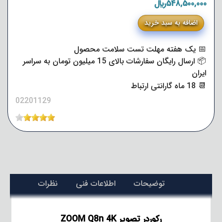
548,500,000﷼
اضافه به سبد خرید
📅 یک هفته مهلت تست سلامت محصول
📦 ارسال رایگان سفارشات بالای 15 میلیون تومان به سراسر
ایران
📆 18 ماه گارانتی ارتباط
02201129
توضیحات
اطلاعات فنی
نظرات
رکوردر تصویر ZOOM Q8n 4K