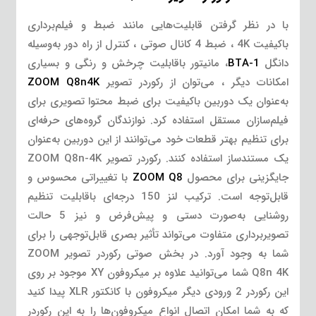
با در نظر گرفتن قابلیت‌هایی مانند ضبط و فیلم‌برداری
باکیفیت 4K ، ضبط 4 کانال صوتی ، کنترل از راه دور به‌وسیله
دانگل
BTA-1
، مانیتور باقابلیت چرخش و رنگی و بسیاری
امکانات دیگر ، می‌توان از رکوردر تصویر
ZOOM Q8n4K
به‌عنوان یک دوربین باکیفیت برای ضبط محتوا تصویری برای
فیلم‌سازان مستقل استفاده کرد. نوازندگان گروه‌های حرفه‌ای
برای تنظیم بهتر قطعات خود می‌توانند از این دوربین به‌عنوان
یک مستندساز استفاده کنند. رکوردر تصویر ZOOM Q8n-4K
جایگزینی برای محصول
ZOOM Q8
با تغییراتی محسوس و
قابل‌توجه است. ترکیب لنز 150 درجه‌ای باقابلیت تنظیم
روشنایی به‌صورت دستی و پیش‌فرض و نیز 5 حالت
تصویربرداری متفاوت می‌تواند تأثیر بصری قابل‌توجهی را برای
شما به وجود آورد. در بخش صوتی رکوردر تصویر ZOOM
Q8n 4K شما می‌توانید علاوه بر میکروفون XY موجود بر روی
این رکوردر 2 ورودی دیگر میکروفون با کانکتور XLR پیدا کنید
که به شما امکان اتصال انواع میکروفون‌ها را به این رکوردر