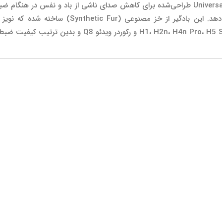
بادگیر Zoom WSU-1 یک پوشش Universal Windscreen طراحی‌شده برای کاهش صدای ناشی از با
اینکه شفافیت و وضوح صوت را تحت تأثیر قرار دهد. ا