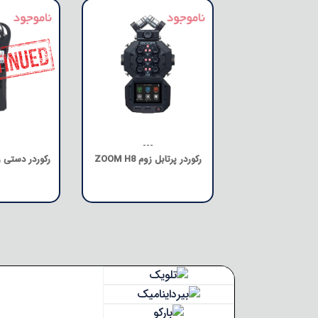
---
رکوردر پرتابل زوم ZOOM H8
رکوردر دستی زوم H1n