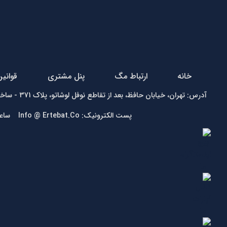
خانه
ارتباط مگ
پنل مشتری
قوانی
آدرس: تهران، خیابان حافظ، بعد از تقاطع نوفل لوشاتو، پلاک 371 - ساختمان زمرد - واحد1 تلفن:
پست الکترونیک: Info @ Ertebat.Co ساعت کاری: شنبه تا چهارشنبه 9 الی 17، پنجشنبه 9 الی 13