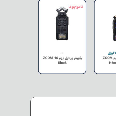
4﷼
---
رکوردر صدا زوم ZOOM
رکوردر پرتابل زوم ZOOM H6
Black
H6es