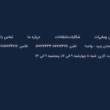
ن ومقررات
شکایات،انتقادات
درباره ما
تماس با 
66717328-66727433
فکس: 021
66724717