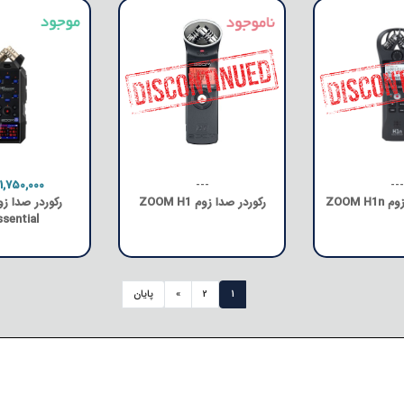
---
---
11,750,000
ZOOM 
رکوردر صدا زوم ZOOM H1
sential
1
2
»
پایان