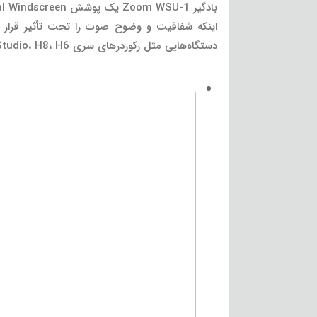
دستگاه‌هایی مثل رکوردرهای سری H1، H2n، H4n Pro، H5 Studio، H8، H6 و رکوردر ویدئو Q8 و بدین ترتیب کیفیت ضبط در فضای باز یا باد شدید را بهبود می‌بخشد.