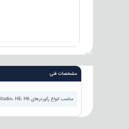
{title}
مشخصات فنی
مناسب انواع رکوردرهای H1، H2n، H4n Pro، H5 Studio، H8، H6 و Q8