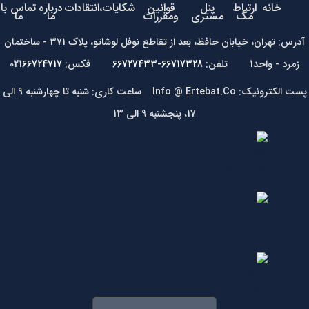
خانه
ارتباط
پنل
قوانین
شکایات،انتقادات
درباره
تماس با
مگ
مشتری
ومقررات
ما
ما
آدرس: تهران، خیابان حافظ، بعد از تقاطع نوفل لوشاتو، پلاک 371 - ساختمان
زمرد - واحد1 تلفن:
66717328-66727433
فکس: 021
66724717
پست الکترونیک: Info @ Ertebat.Co ساعت کاری: شنبه تا چهارشنبه 9 الی
17، پنجشنبه 9 الی 13