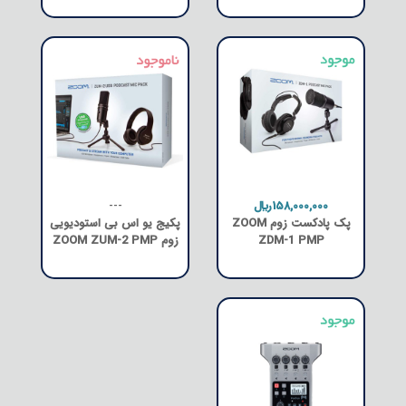
158,000,000﷼
---
پک پادکست زوم ZOOM
پکیج یو اس بی استودیویی
ZDM-1 PMP
زوم ZOOM ZUM-2 PMP