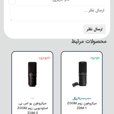
محصولات مرتبط
91,000,000﷼
---
میکروفون زوم ZOOM
میکروفون یو اس بی
ZDM-1
استودیویی زوم ZOOM
ZUM-2