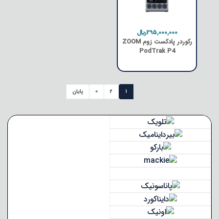
295,000,000﷼
رکوردر پادکست زوم ZOOM
PodTrak P4
1
2
»
پایان