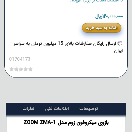
با احتساب مالیات بر ارزش افزوده :
120,000,000﷼
اضافه به سبد خرید
📦 ارسال رایگان سفارشات بالای 15 میلیون تومان به سراسر
ایران
01704173
توضیحات
اطلاعات فنی
نظرات
بازوی میکروفون زوم مدل ZOOM ZMA-1