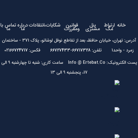
خانه
ارتباط
پنل
قوانین
شکایات،انتقادات
درباره
تماس با
مگ
مشتری
ومقررات
ما
ما
آدرس: تهران، خیابان حافظ، بعد از تقاطع نوفل لوشاتو، پلاک 371 - ساختمان
زمرد - واحد1 تلفن:
66717328-66727433
فکس: 021
66724717
پست الکترونیک: Info @ Ertebat.Co ساعت کاری: شنبه تا چهارشنبه 9 الی
17، پنجشنبه 9 الی 13