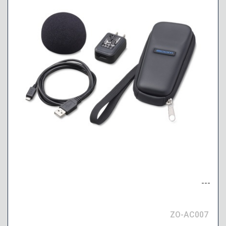
---
ZO-AC007