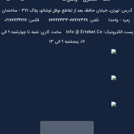
آدرس: تهران، خیابان حافظ، بعد از تقاطع نوفل لوشاتو، پلاک 371 - ساختمان
زمرد - واحد1 تلفن:
66717328-66727433
فکس: 021
66724717
پست الکترونیک: Info @ Ertebat.Co ساعت کاری: شنبه تا چهارشنبه 9 الی
17، پنجشنبه 9 الی 13