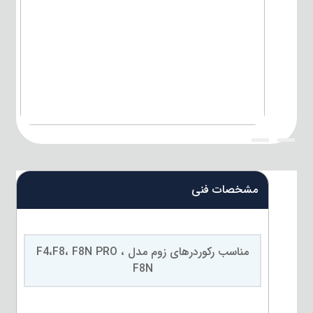
{title}
{title}
مشخصات فنی
مناسب رکوردرهای زوم مدل F4،F8، F8N PRO ،
F8N