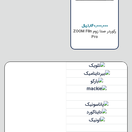
1,840,000,000﷼
رکوردر صدا زوم ZOOM F8n
Pro