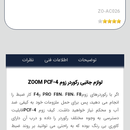
ZO-AC026
توضیحات
اطلاعات فنی
نظرات
لوازم جانبی رکوردر زوم ZOOM PCF-4
اگر با رکوردرهای زوم
F8
،
F8N
،
PRO F8N
و
F4
کار ضبط را
انجام می دهید، پس برای حمل ملزومات خود به کیفی ضد
آب و محکم نیاز خواهید داشت. کیف زوم
PCF-4
قابلیت
دسترسی به وجوه مختلف رکوردر را داده و درب آن دارای
کاوری بی رنگ بوده که به راحتی می توانید بر روند ضبط