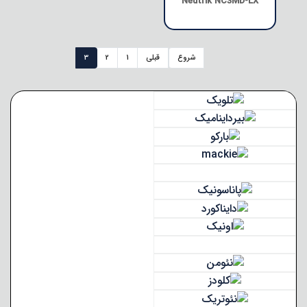
Neutrik NC3MD-LX
شروع
قبلی
1
2
3