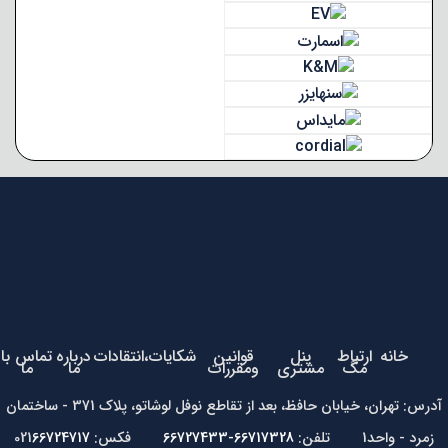
خانه
ارتباط
پنل
قوانین
شکایات،انتقادات
درباره
تماس با
مگ
مشتری
ومقررات
ما
ما
آدرس: تهران، خیابان حافظ، بعد از تقاطع نوفل لوشاتو، پلاک 371 - ساختمان
زمرد - واحد1 تلفن:
66717328-66727433
فکس: 021
66724717