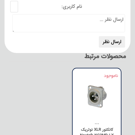
نام کاربری:
محصولات مرتبط
---
کانکتور XLR نوتریک