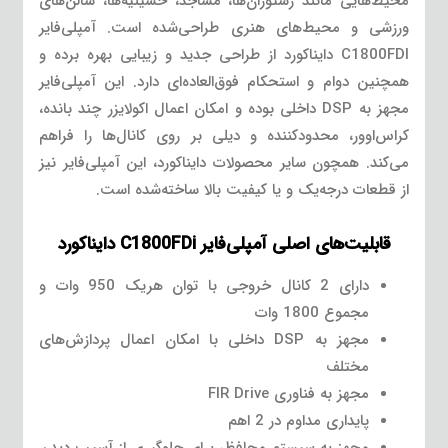
محیط‌هایی مانند رستوران‌ها، مساجد، حسینیه‌ها، سالن‌های
ورزشی و محیط‌های هنری طراحی‌شده است. آمپلی‌فایر
C1800FDI دایناکورد از طراحی جدید و زیبایی بهره برده و
همچنین دوام و استحکام فوق‌العاده‌ای دارد. این آمپلی‌فایر
مجهز به DSP داخلی بوده و امکان اعمال اکولایزر چند بانده،
کراس‌اوور، محدودکننده و دیلی بر روی کانال‌ها را فراهم
می‌کند. همچون سایر محصولات دایناکورد، این آمپلی‌فایر نیز
از قطعات درجه‌یک و یا کیفیت بالا ساخته‌شده است.
قابلیت‌های اصلی آمپلی‌فایر C1800FDi دایناکورد
دارای 2 کانال خروجی با توان هریک 950 وات و
مجموع 1800 وات
مجهز به DSP داخلی با امکان اعمال پردازش‌های
مختلف
مجهز به فناوری FIR Drive
پایداری مداوم در 2 اهم
مجهز به سیستم محافظ، برای جلوگیری از آسیب دیدن