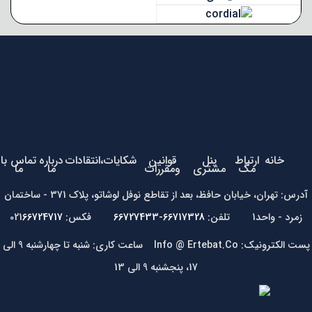
خانه
ارتباط
پنل
قوانین
شکایات،انتقادات
درباره
تماس با
مگ
مشتری
ومقررات
ما
ما
آدرس: تهران، خیابان حافظ، بعد از تقاطع نوفل لوشاتو، پلاک 371 - ساختمان
زمرد - واحد1 تلفن:
66717328-66727433
فکس: 021
66724717
پست الکترونیک: Info @ Ertebat.Co ساعت کاری: شنبه تا چهارشنبه 9 الی
17، پنجشنبه 9 الی 13