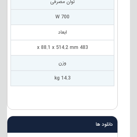
توان مصرفی
700 W
ابعاد
483 x 88.1 x 514.2 mm
وزن
14.3 kg
دانلود ها