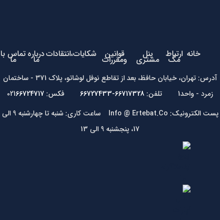
خانه
ارتباط
پنل
قوانین
شکایات،انتقادات
درباره
تماس با
مگ
مشتری
ومقررات
ما
ما
آدرس: تهران، خیابان حافظ، بعد از تقاطع نوفل لوشاتو، پلاک 371 - ساختمان
زمرد - واحد1 تلفن:
66717328-66727433
فکس: 021
66724717
پست الکترونیک: Info @ Ertebat.Co ساعت کاری: شنبه تا چهارشنبه 9 الی
17، پنجشنبه 9 الی 13