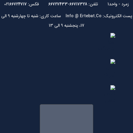
زمرد - واحد1 تلفن:
66717328-66727433
فکس: 021
66724717
پست الکترونیک: Info @ Ertebat.Co ساعت کاری: شنبه تا چهارشنبه 9 الی
17، پنجشنبه 9 الی 13