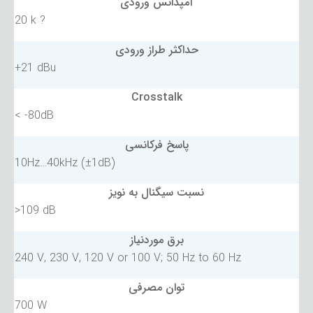
آمپدانس ورودی
20 k ?
حداکثر طراز ورودی
+21 dBu
Crosstalk
< -80dB
پاسخ فرکانسی
10Hz…40kHz (±1dB)
نسبت سیگنال به نویز
>109 dB
برق موردنیاز
240 V, 230 V, 120 V or 100 V; 50 Hz to 60 Hz
توان مصرفی
700 W