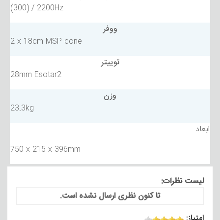
(300) / 2200Hz
ووفر
2 x 18cm MSP cone
توییتر
28mm Esotar2
وزن
23.3kg
ابعاد
750 x 215 x 396mm
لیست نظرات:
تا کنون نظری ارسال نشده است.
امتیاز: