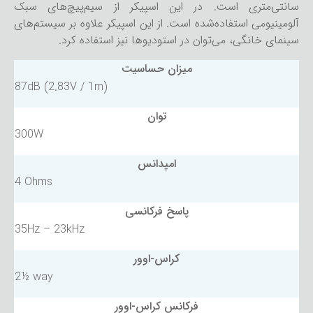
سانتی‌متری است. در این اسپیکر از سیم‌پیچ‌های سبک
آلومینیومی استفاده‌شده است. از این اسپیکر علاوه بر سیستم‌های
سینمای خانگی، می‌توان در استودیوها نیز استفاده کرد.
میزان حساسیت
87dB (2.83V / 1m)
توان
300W
امپدانس
4 Ohms
پاسخ فرکانسی
35Hz – 23kHz
کراس-اوور
2½ way
فرکانس کراس-اوور