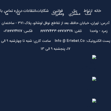
خانه
ارتباط
پنل
قوانین
شکایات،انتقادات
درباره
تماس با
مگ
مشتری
ومقررات
ما
ما
آدرس: تهران، خیابان حافظ، بعد از تقاطع نوفل لوشاتو، پلاک 371 - ساختمان
زمرد - واحد1 تلفن:
66717328-66727433
فکس: 021
66724717
پست الکترونیک: Info @ Ertebat.Co ساعت کاری: شنبه تا چهارشنبه 9 الی
17، پنجشنبه 9 الی 13