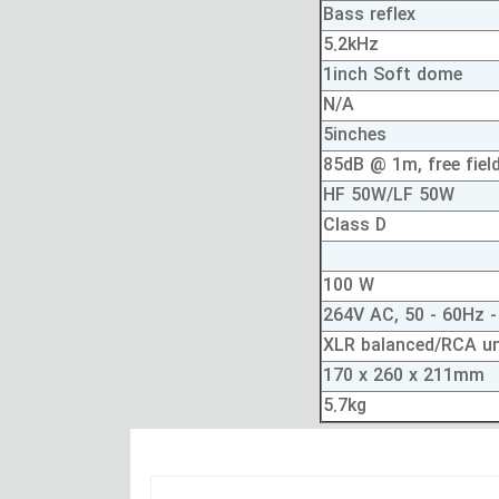
Bass reflex
5.2kHz
1inch Soft dome
N/A
5inches
85dB @ 1m, free fiel
HF 50W/LF 50W
Class D
100 W
XLR balanced/RCA u
170 x 260 x 211mm
5.7kg