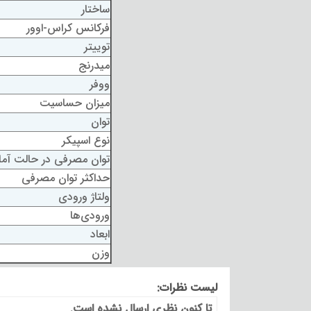
ساختار
فرکانس کراس-اوور
توییتر
میدرنج
ووفر
میزان حساسیت
توان
نوع اسپیکر
توان مصرفی در حالت آماده
حداکثر توان مصرفی
ولتاژ ورودی
ورودی‌ها
ابعاد
وزن
لیست نظرات:
تا کنون نظری ارسال نشده است.