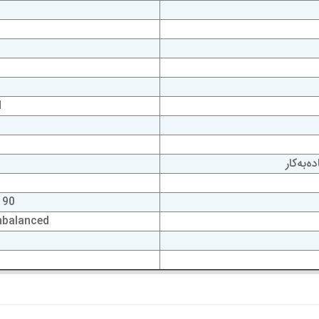
d
‌به‌کار
90 - 264V AC, 50 - 60Hz
nbalanced