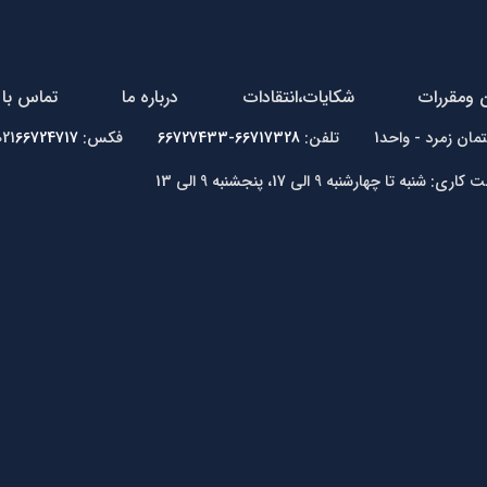
ن ومقررات
شکایات،انتقادات
درباره ما
تماس با 
66717328-66727433
فکس: 021
66724717