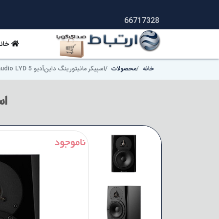
66717328
خانه
خانه
محصولات
اسپیکر مانیتورینگ داین‌آدیو Dynaudio LYD 5
اسپ