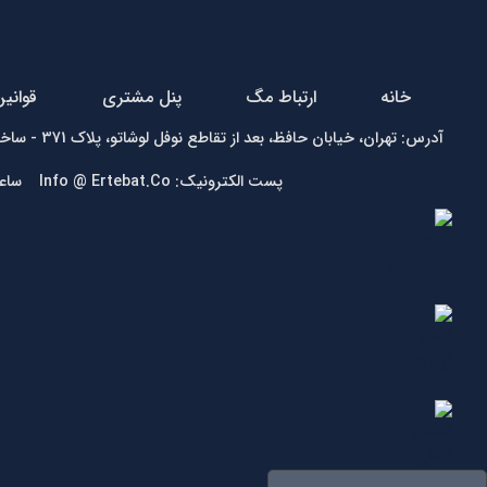
خانه
ارتباط مگ
پنل مشتری
قوانی
آدرس: تهران، خیابان حافظ، بعد از تقاطع نوفل لوشاتو، پلاک 371 - ساختمان زمرد - واحد1 تلفن:
پست الکترونیک: Info @ Ertebat.Co ساعت کاری: شنبه تا چهارشنبه 9 الی 17، پنجشنبه 9 الی 13