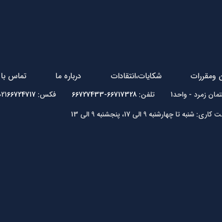
ن ومقررات
شکایات،انتقادات
درباره ما
تماس با 
66717328-66727433
فکس: 021
66724717