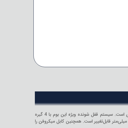
بوم میکروفون آلمانی 23790 کی اند ام از جنس کربن بوده و با وزنی بسیار کم ایدئال برای کاربردهای حرفه‌ای صدابرداری است. سیستم قفل شونده ویژه این بوم با 4 گیره
مکان تغییر طول آن را به‌راحتی هرچه‌تمام‌تر فراهم می‌کند. طول بوم میکروفن 23790 کی اند ام از 1000 میلی‌متر تا 3825 میلی‌متر قابل‌تغییر است. همچنین کابل میکروفن را