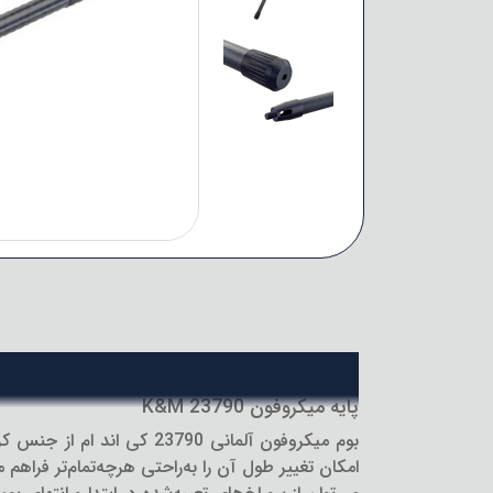
پایه میکروفون K&M 23790