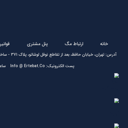
خانه
ارتباط مگ
پنل مشتری
قوانی
آدرس: تهران، خیابان حافظ، بعد از تقاطع نوفل لوشاتو، پلاک 371 - ساختمان زمرد - واحد1 تلفن:
پست الکترونیک: Info @ Ertebat.Co ساعت کاری: شنبه تا چهارشنبه 9 الی 17، پنجشنبه 9 الی 13