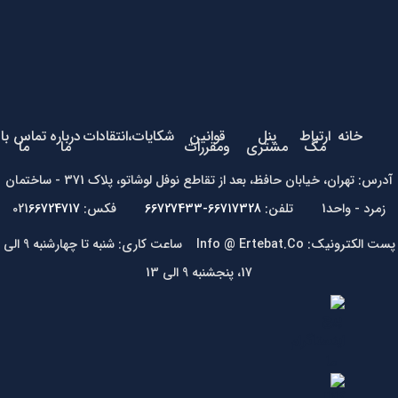
خانه
ارتباط
پنل
قوانین
شکایات،انتقادات
درباره
تماس با
مگ
مشتری
ومقررات
ما
ما
آدرس: تهران، خیابان حافظ، بعد از تقاطع نوفل لوشاتو، پلاک 371 - ساختمان
زمرد - واحد1 تلفن:
66717328-66727433
فکس: 021
66724717
پست الکترونیک: Info @ Ertebat.Co ساعت کاری: شنبه تا چهارشنبه 9 الی
17، پنجشنبه 9 الی 13