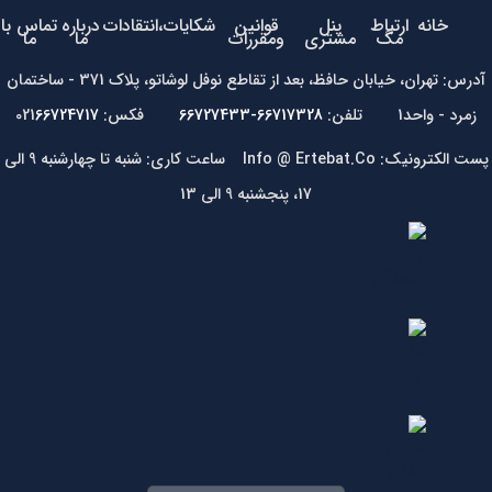
خانه
ارتباط
پنل
قوانین
شکایات،انتقادات
درباره
تماس با
مگ
مشتری
ومقررات
ما
ما
آدرس: تهران، خیابان حافظ، بعد از تقاطع نوفل لوشاتو، پلاک 371 - ساختمان
زمرد - واحد1 تلفن:
66717328-66727433
فکس: 021
66724717
پست الکترونیک: Info @ Ertebat.Co ساعت کاری: شنبه تا چهارشنبه 9 الی
17، پنجشنبه 9 الی 13