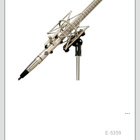
---
E-5359