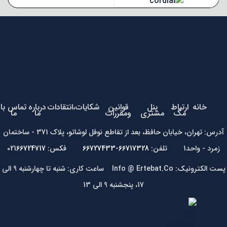
خانه
ارتباط
پنل
قوانین
شکایات،انتقادات
درباره
تماس با
مگ
مشتری
ومقررات
ما
ما
آدرس: تهران، خیابان حافظ، بعد از تقاطع نوفل لوشاتو، پلاک 371 - ساختمان
زمرد - واحد1 تلفن:
66717328-66727433
فکس: 021
66724717
پست الکترونیک: Info @ Ertebat.Co ساعت کاری: شنبه تا چهارشنبه 9 الی
17، پنجشنبه 9 الی 13