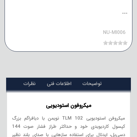
---
NU-MI006
توضیحات
اطلاعات فنی
نظرات
میکروفون استودیویی
میکروفن استودیویی TLM 102 نویمن با دیافراگم بزرگ
کپسول کاردیویدی خود و حداکثر طراز فشار صوت 144
دسی‌بل، ایدئال برای استفاده سازهایی با صدای بلند نظیر