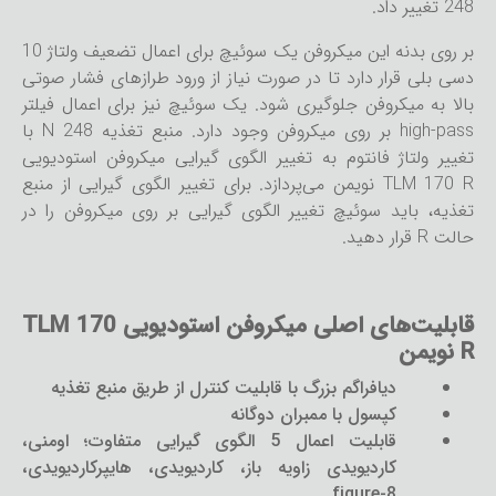
248 تغییر داد.
بر روی بدنه این میکروفن یک سوئیچ برای اعمال تضعیف ولتاژ 10
دسی بلی قرار دارد تا در صورت نیاز از ورود طرازهای فشار صوتی
بالا به میکروفن جلوگیری شود. یک سوئیچ نیز برای اعمال فیلتر
high-pass بر روی میکروفن وجود دارد. منبع تغذیه N 248 با
تغییر ولتاژ فانتوم به تغییر الگوی گیرایی میکروفن استودیویی
TLM 170 R نویمن می‌پردازد. برای تغییر الگوی گیرایی از منبع
تغذیه، باید سوئیچ تغییر الگوی گیرایی بر روی میکروفن را در
حالت R قرار دهید.
قابلیت‌های اصلی میکروفن استودیویی TLM 170
R نویمن
دیافراگم بزرگ با قابلیت کنترل از طریق منبع تغذیه
کپسول با ممبران دوگانه
قابلیت اعمال 5 الگوی گیرایی متفاوت؛ اومنی،
کاردیویدی زاویه باز، کاردیویدی، هایپرکاردیویدی،
figure-8