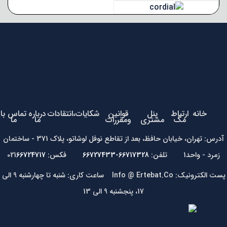
خانه
ارتباط
پنل
قوانین
شکایات،انتقادات
درباره
تماس با
مگ
مشتری
ومقررات
ما
ما
آدرس: تهران، خیابان حافظ، بعد از تقاطع نوفل لوشاتو، پلاک 371 - ساختمان
زمرد - واحد1 تلفن:
66717328-66727433
فکس: 021
66724717
پست الکترونیک: Info @ Ertebat.Co ساعت کاری: شنبه تا چهارشنبه 9 الی
17، پنجشنبه 9 الی 13