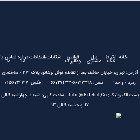
خانه
ارتباط
پنل
قوانین
شکایات،انتقادات
درباره
تماس با
مگ
مشتری
ومقررات
ما
ما
آدرس: تهران، خیابان حافظ، بعد از تقاطع نوفل لوشاتو، پلاک 371 - ساختمان
زمرد - واحد1 تلفن:
66717328-66727433
فکس: 021
66724717
پست الکترونیک: Info @ Ertebat.Co ساعت کاری: شنبه تا چهارشنبه 9 الی
17، پنجشنبه 9 الی 13