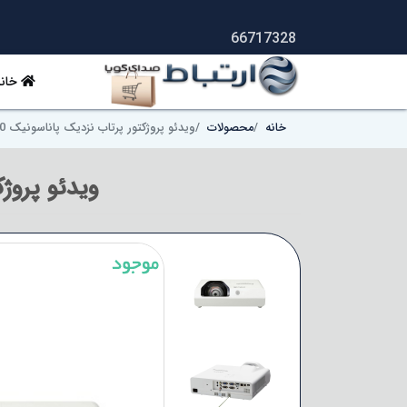
66717328
خانه
خانه
محصولات
ویدئو پروژکتور پرتاب نزدیک پاناسونیک Panasonic PT-TW380
ویدئو پروژکتور 