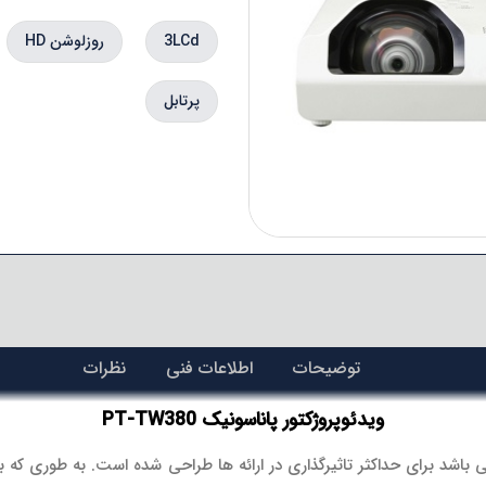
3LCd
روزلوشن HD
پرتابل
توضیحات
اطلاعات فنی
نظرات
ویدئوپروژکتور پاناسونیک PT-TW380
SHORT THROW می باشد برای حداکثر تاثیرگذاری در ارائه ها طراحی شده است. به طور