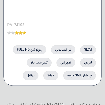
---
PA-PJ102
3LCd
لنز استاندارد
رزولوشن FULL HD
لیزری
آموزشی
کنتراست بالا
چرخش 360 درجه
24/7
پرتابل
ویدئو پروژکتور پرتابل PT-VMZ40 پاناسونیک
شگفتی دیگری