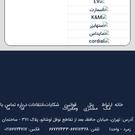
خانه
ارتباط
پنل
قوانین
شکایات،انتقادات
درباره
تماس با
مگ
مشتری
ومقررات
ما
ما
آدرس: تهران، خیابان حافظ، بعد از تقاطع نوفل لوشاتو، پلاک 371 - ساختمان
زمرد - واحد1 تلفن:
66717328-66727433
فکس: 021
66724717