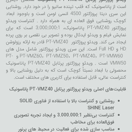
است از پاناسونیک که قلب تپنده سانیو را در خود دارد. روشنایی
این سری دیتا پروژکتور 4500 انسی لومن است و باوجود ابعاد
کوچک روشنایی فوق العاده ای به همراه دارد . کنتراست ویدئو
پروژکتور PT-VMZ40 پاناسونیک، 3.000.000:1 است که برای
نمایش فیلم و ویدئو ایدئال بوده و تصویر بی نقصی بر روی پرده
ایجاد می کند. ویدئو پروژکتور PT-VMZ40 قادر به ارائه رزولوشن
HD و Full HD است. این سری ویدئو پروژکتور شامل مدل های
PT-VMZ60، PT-VMZ50، PT-VMZ40، PT-VMW60 و PT-
VMW50 است . ویدئو پروژکتور پرتابل PT-VMZ40 پاناسونیک
محصولی با ابعاد نسبتاً کوچک است که به دلیل روشنایی بالا و
کنتراست عالی، قابل استفاده برای کاربری های مختلف است.
قابلیت‌های اصلی ویدئو پروژکتور پرتابل PT-VMZ40 پاناسونیک
روشنایی و کنتراست بالا با استفاده از فناوری SOLID
SHINE Laser
کنتراست بی‌نظیر 3.000.000:1 و ایجاد تجربه تصویری
فوق‌العاده برای مخاطب
مناسب سازی شده برای فعالیت در محیط های پرنور