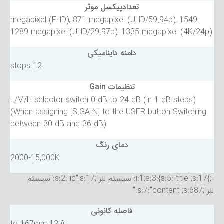
تعدادپیکسل موثر
1549 megapixel (FHD), 871 megapixel (UHD/59.94p),
1289 megapixel (UHD/29.97p), 1335 megapixel (4K/24p)
دامنه داینامیکی
12 stops
تنظیمات Gain
L/M/H selector switch 0 dB to 24 dB (in 1 dB steps)
(When assigning [S.GAIN] to the USER button Switching
between 30 dB and 36 dB)
دمای رنگ
2000-15,000K
";}i:1;a:3:{s:5:"title";s:17:"سیستم لنز";s:2:"id";s:17:"سیستم-
لنز";s:7:"content";s:687:"
فاصله کانونی