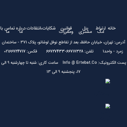
خانه
ارتباط
پنل
قوانین
شکایات،انتقادات
درباره
تماس با
مگ
مشتری
ومقررات
ما
ما
آدرس: تهران، خیابان حافظ، بعد از تقاطع نوفل لوشاتو، پلاک 371 - ساختمان
زمرد - واحد1 تلفن:
66717328-66727433
فکس: 021
66724717
پست الکترونیک: Info @ Ertebat.Co ساعت کاری: شنبه تا چهارشنبه 9 الی
17، پنجشنبه 9 الی 13