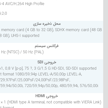
MPEG-4 AVC/H.264 High Profile
4:2:0
محل ذخیره سازی
 memory card (4 GB to 32 GB), SDHX memory card (48 GB
8 GB), UHS-I supported
فرکانس سیستم
 Hz (NTSC) / 50 Hz (PAL)
خروجی SDI
1, 0.8 V [p-p], 75 ?, 3 G/1.5 G HD-SDI, SD-SDI supported
t format 1080/59.94p LEVEL-A/50.00p LEVEL-A,
/29.97PsF/25.00PsF/24.00PsF/23.98PsF,
59.94i/50.00i, 720/59.94p/50.00p, 480/59.94i, 576/50.00i
خروجی HDMI
× 1 (HDMI type A terminal, not compatible with VIERA Link)