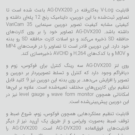
قابلیت V-Log به‌کاررفته در AG-DVX200 باعث شده است تا
تصاویر ثبت‌شده با این دوربین، داینامیک رنج 12 پله‌ای داشته و
کیفیتی مشابه کیفیت تصویر دوربین سینمایی VariCam 35
داشته باشد. AG-DVX200 تصاویر خود را بر روی کارت‌های
حافظه SD ذخیره می‌کند و دو اسلات کارت حافظه SD رو بدنه
خود دارد. این دوربین قادر است تا تصاویر را در فرمت‌های MP4
و MOV و با کدک‌های H.264 و AVCHD ذخیره‌سازی کند.
روی لنز AG-DVX200 سه رینگ کنترل برای فوکوس، زوم و
دیافراگم وجود دارد که کنترل و تسلط تصویربردار بر دوربین و
تصویر را افزایش می‌دهد. بر روی بدنه این دوربین نیز 9 کلید قابل
تنظیم برای کاربری‌های مختلف تعبیه‌شده است. علاوه بر این‌ها
امکاناتی همچون wave form monitor و level gauge نیز در
این دوربین پیش‌بینی‌شده است.
قابلیت تنظیم عملکردهایی همچون فوکوس، زوم، شروع ضبط و
توقف ضبط به‌صورت وایرلس و از طریق یک آی‌پد نیز از دیگر
قابلیت‌های فوق‌العاده AG-DVX200 است. AG-DVX200 را