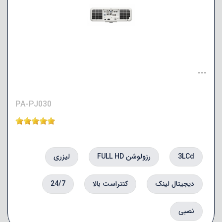
---
PA-PJ030
3LCd
رزولوشن FULL HD
لیزری
دیجیتال لینک
کنتراست بالا
24/7
نصبی