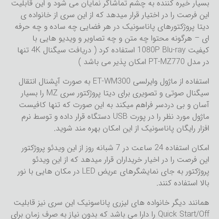
بسیار خیره کننده به چشم تماشاگر نمایان می شود و این قابلیت
این فرصت را در اختیار قرار میدهد که از این سری از خانواده ی
دیتا پروژکتورهای پاناسونیک در هر فضایی چه ساده و چه حرفه
ای – هرگونه محتوا چه متن و چه تصاویر و ویدیو هایی با
کیفیت 1080P Blu-ray استفاده کرد ( دریافت سیگنال 4K تنها
در مدل PT-MZ770 امکان پذیر می باشد )
استفاده از ماژول وایرلسی ET-WM300 به صورت آپشنال انتقال
سیگنال صوتی و تصویری برای دیتا پروژکتور سری MZ را بسیار
آسان و بی دردسر فراهم میکند به این صورت که تنها کافیست
ماژول مورد نظر را در پورت USB دستگاه قرار داده و توسط نرم
افزار رایگان پاناسونیک از این امکان بهره مند شوید.
امکان استفاده 24 ساعت در 7 شبانه روز از این ویدئو پروژکتور
این فرصت را در اخیار خریداران قرار میدهد که از این ویدئو
پروژکتور به جای نمایشگرهای عریض LED در مکان هایی با نور
بالا استفاده کنند.
همانند دیگر خانواده های لیزری پاناسونیک این سری نیز قابلیت
Quick Start/Off را دارا می باشد که بدون نیاز به صرف زمان برای