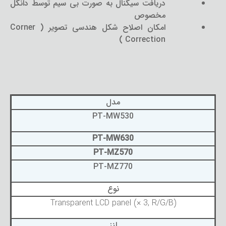
دریافت سیگنال به صورت بی سیم توسط دانگل
مخصوص
امکان اصلاح شکل هندسی تصویر ( Corner
Correction )
مدل
PT-MW530
PT-MW630
PT-MZ570
PT-MZ770
نوع
Transparent LCD panel (× 3, R/G/B)
لنز