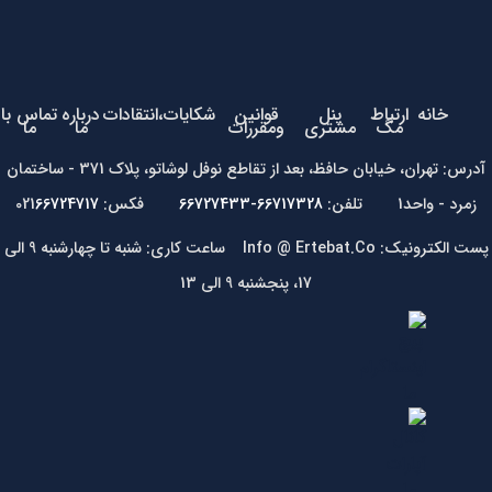
خانه
ارتباط
پنل
قوانین
شکایات،انتقادات
درباره
تماس با
مگ
مشتری
ومقررات
ما
ما
آدرس: تهران، خیابان حافظ، بعد از تقاطع نوفل لوشاتو، پلاک 371 - ساختمان
زمرد - واحد1 تلفن:
66717328-66727433
فکس: 021
66724717
پست الکترونیک: Info @ Ertebat.Co ساعت کاری: شنبه تا چهارشنبه 9 الی
17، پنجشنبه 9 الی 13