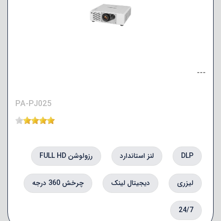
---
PA-PJ025
DLP
لنز استاندارد
رزولوشن FULL HD
لیزری
دیجیتال لینک
چرخش 360 درجه
24/7