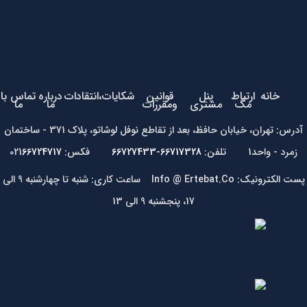
خانه
ارتباط
پنل
قوانین
شکایات،انتقادات
درباره
تماس با
مگ
مشتری
ومقررات
ما
ما
آدرس: تهران، خیابان حافظ، بعد از تقاطع نوفل لوشاتو، پلاک 371 - ساختمان
زمرد - واحد1 تلفن:
66717328-66727433
فکس: 021
66724717
پست الکترونیک: Info @ Ertebat.Co ساعت کاری: شنبه تا چهارشنبه 9 الی
17، پنجشنبه 9 الی 13