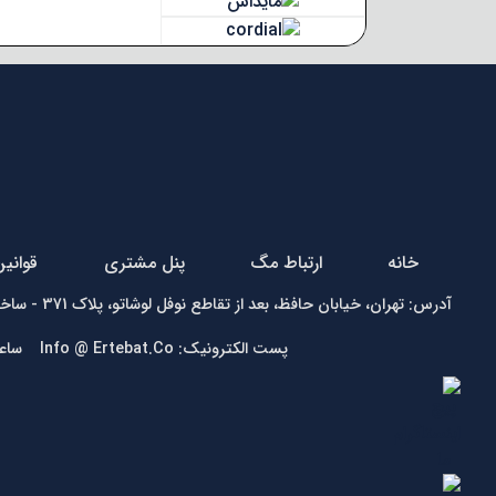
خانه
ارتباط مگ
پنل مشتری
قوانی
آدرس: تهران، خیابان حافظ، بعد از تقاطع نوفل لوشاتو، پلاک 371 - ساختمان زمرد - واحد1 تلفن:
پست الکترونیک: Info @ Ertebat.Co ساعت کاری: شنبه تا چهارشنبه 9 الی 17، پنجشنبه 9 الی 13