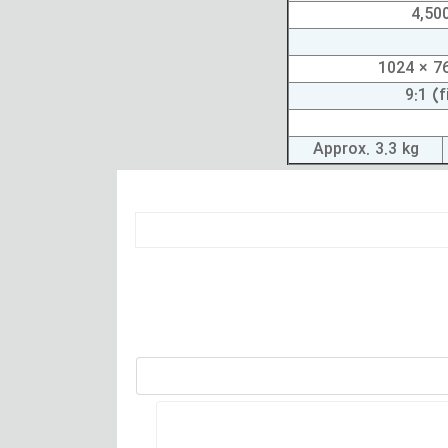
4,50
1024 × 76
9:1 (f
Approx. 3.3 kg