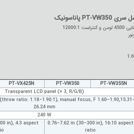
P پاناسونیک
12000:1
ور
PT-VX425N
PT-VW350
PT-VW355N
Transparent LCD panel (× 3, R/G/B)
throw ratio: 1.18–1.90:1), manual focus, F 1.60–1.90,15.31
26.24 mm
240 W
0 in), 4:3 aspect
0.76–7.62 m (30–300 in), 16:10 aspect
io
ratio