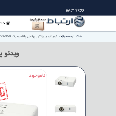
66717328
خانه
خانه
محصولات
ویدئو پروژکتور پرتابل پاناسونیک Panasonic PT-VW350
ویدئو پروژک