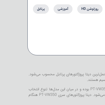
روزلوشن HD
آموزشی
پرتابل
 یکی از قابل‌حمل‌ترین دیتا پروژکتورهای پرتابل محسوب می‌شود.
ویدئو پروژکتور قابل‌حمل سری PT-VW350 پاناسونیک شامل 4 مدل ازجمله PT-VW355N، PT-VW350، PT-VX425N، PT-VX420 بوده و در میان این مدل‌ها تنوع انتخاب
خوبی را در برابر مشتری قرار می‌دهد. کنتراست این سری دیتا پروژکتور 12000:1 است که در این رده بسیار خوب محسوب می‌شود. دیتا پروژکتورهای سری PT-VW350 هنگام