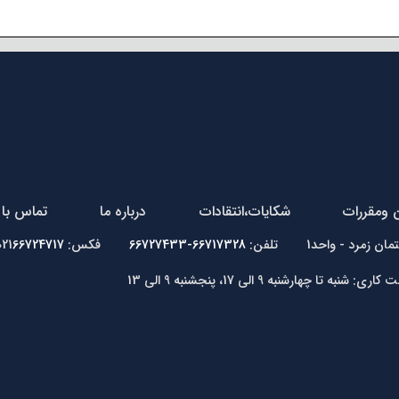
ن ومقررات
شکایات،انتقادات
درباره ما
تماس با 
66717328-66727433
فکس: 021
66724717