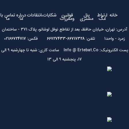
خانه
ارتباط
پنل
قوانین
شکایات،انتقادات
درباره
تماس با
مگ
مشتری
ومقررات
ما
ما
آدرس: تهران، خیابان حافظ، بعد از تقاطع نوفل لوشاتو، پلاک 371 - ساختمان
زمرد - واحد1 تلفن:
66717328-66727433
فکس: 021
66724717
پست الکترونیک: Info @ Ertebat.Co ساعت کاری: شنبه تا چهارشنبه 9 الی
17، پنجشنبه 9 الی 13