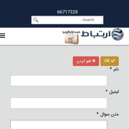
66717328
OK
لغو کردن
نام
*
ایمیل
*
متن سوال
*