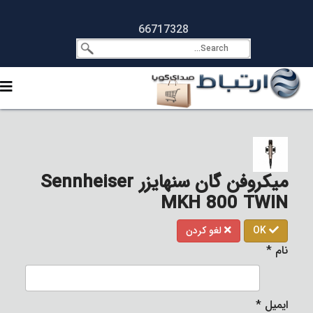
66717328
میکروفن گان سنهایزر Sennheiser
MKH 800 TWIN
OK
لغو کردن
نام
*
ایمیل
*