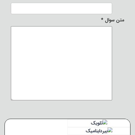
متن سوال
*