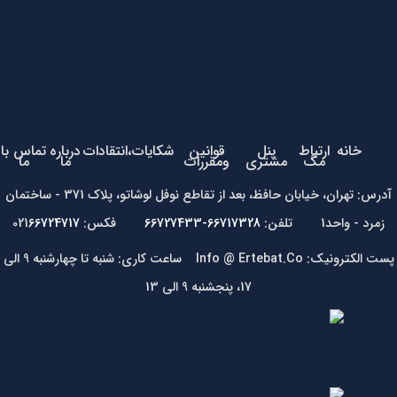
خانه
ارتباط
پنل
قوانین
شکایات،انتقادات
درباره
تماس با
مگ
مشتری
ومقررات
ما
ما
آدرس: تهران، خیابان حافظ، بعد از تقاطع نوفل لوشاتو، پلاک 371 - ساختمان
زمرد - واحد1 تلفن:
66717328-66727433
فکس: 021
66724717
پست الکترونیک: Info @ Ertebat.Co ساعت کاری: شنبه تا چهارشنبه 9 الی
17، پنجشنبه 9 الی 13