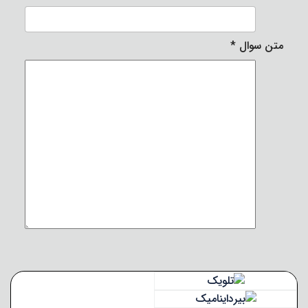
متن سوال
*