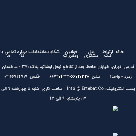
خانه
ارتباط
پنل
قوانین
شکایات،انتقادات
درباره
تماس با
مگ
مشتری
ومقررات
ما
ما
آدرس: تهران، خیابان حافظ، بعد از تقاطع نوفل لوشاتو، پلاک 371 - ساختمان
زمرد - واحد1 تلفن:
66717328-66727433
فکس: 021
66724717
پست الکترونیک: Info @ Ertebat.Co ساعت کاری: شنبه تا چهارشنبه 9 الی
17، پنجشنبه 9 الی 13