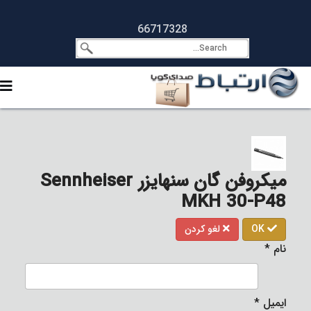
66717328
میکروفن گان سنهایزر Sennheiser
MKH 30-P48
OK
لغو کردن
نام
*
ایمیل
*