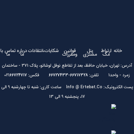
خانه
ارتباط
پنل
قوانین
شکایات،انتقادات
درباره
تماس با
مگ
مشتری
ومقررات
ما
ما
آدرس: تهران، خیابان حافظ، بعد از تقاطع نوفل لوشاتو، پلاک 371 - ساختمان
زمرد - واحد1 تلفن:
66717328-66727433
فکس: 021
66724717
پست الکترونیک: Info @ Ertebat.Co ساعت کاری: شنبه تا چهارشنبه 9 الی
17، پنجشنبه 9 الی 13