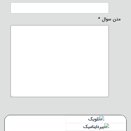
متن سوال
*