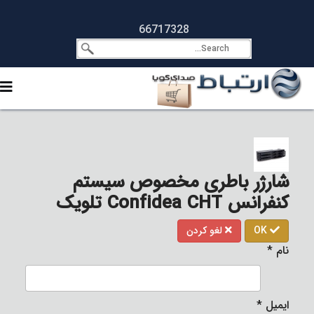
66717328
شارژر باطری مخصوص سیستم
کنفرانس Confidea CHT تلویک
OK
لغو کردن
نام
*
ایمیل
*