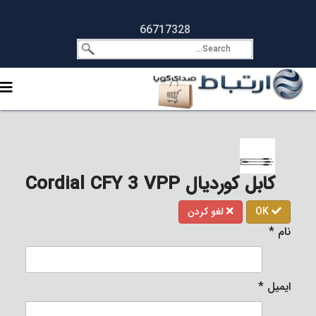
66717328
کابل کوردیال Cordial CFY 3 VPP
OK
لغو کردن
نام
*
ایمیل
*