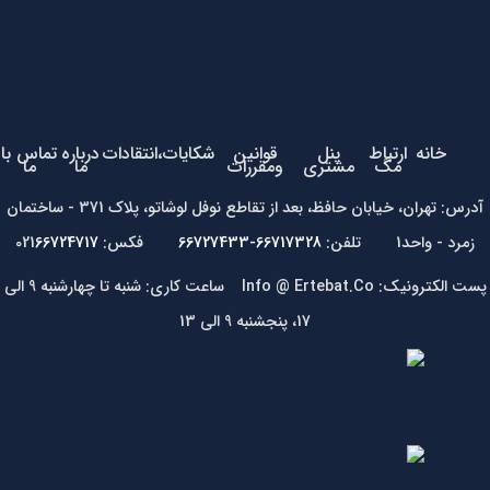
خانه
ارتباط
پنل
قوانین
شکایات،انتقادات
درباره
تماس با
مگ
مشتری
ومقررات
ما
ما
آدرس: تهران، خیابان حافظ، بعد از تقاطع نوفل لوشاتو، پلاک 371 - ساختمان
زمرد - واحد1 تلفن:
66717328-66727433
فکس: 021
66724717
پست الکترونیک: Info @ Ertebat.Co ساعت کاری: شنبه تا چهارشنبه 9 الی
17، پنجشنبه 9 الی 13