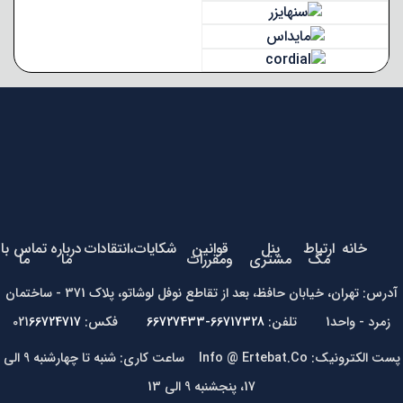
خانه
ارتباط
پنل
قوانین
شکایات،انتقادات
درباره
تماس با
مگ
مشتری
ومقررات
ما
ما
آدرس: تهران، خیابان حافظ، بعد از تقاطع نوفل لوشاتو، پلاک 371 - ساختمان
زمرد - واحد1 تلفن:
66717328-66727433
فکس: 021
66724717
پست الکترونیک: Info @ Ertebat.Co ساعت کاری: شنبه تا چهارشنبه 9 الی
17، پنجشنبه 9 الی 13