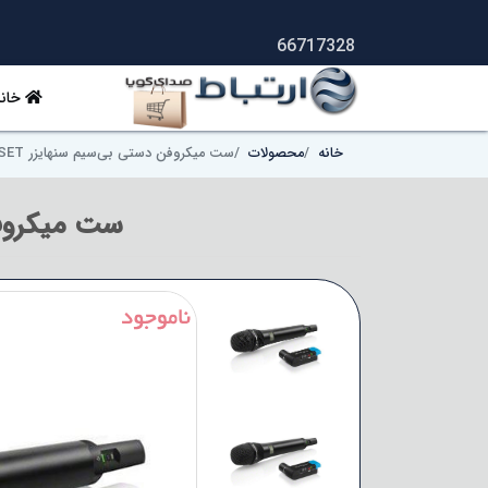
66717328
خانه
خانه
محصولات
ست میکروفن دستی بی‌سیم سنهایزر Sennheiser AVX-835 SET
ست میکروفن دستی 