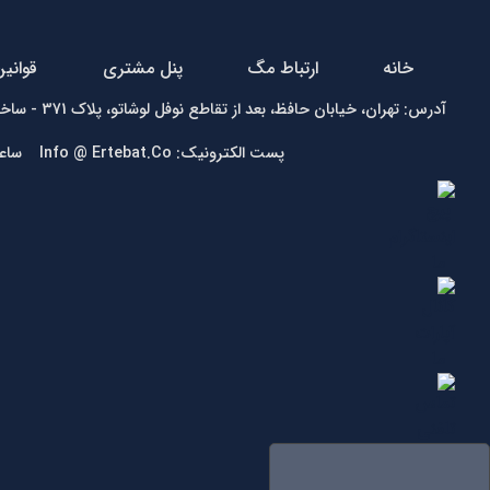
خانه
ارتباط مگ
پنل مشتری
قوانی
آدرس: تهران، خیابان حافظ، بعد از تقاطع نوفل لوشاتو، پلاک 371 - ساختمان زمرد - واحد1 تلفن:
پست الکترونیک: Info @ Ertebat.Co ساعت کاری: شنبه تا چهارشنبه 9 الی 17، پنجشنبه 9 الی 13