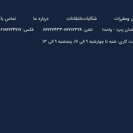
ن ومقررات
شکایات،انتقادات
درباره ما
تماس با 
66717328-66727433
فکس: 021
66724717