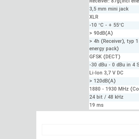
Receiver: 87g(incl en
3,5 mm mini jack
XLR
-10 °C - + 55°C
> 90dB(A)
> 4h (Receiver), typ 
energy pack)
GFSK (DECT)
-30 dBu - 0 dBu in 4 
Li-Ion 3,7 V DC
> 120dB(A)
1880 - 1930 MHz (Cou
24 bit / 48 kHz
19 ms