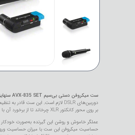
ست میکروفن دستی بی‌سیم AVX-835 SET سنهایزر
دوربین‌های DSLR لازم است. این ست ق
بر روی محور کانکتور XLR چرخاند تا از برخورد آن با دیگر تجهیزات نصب‌شده بر روی دوربین جلوگیری شود.
عملگر خاموش و روشن این گیرنده به‌صورت خودکار 
حساسیت میکروفن این ست با میزان حساسیت ورودی د