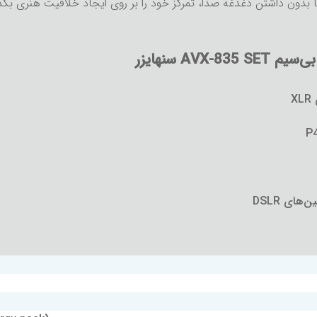
A سنهایزر
X
های DSLR