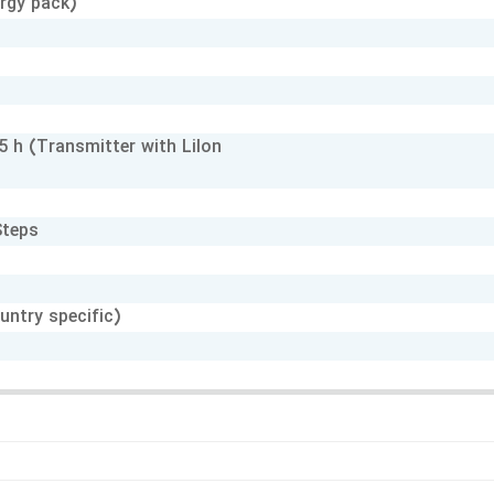
ergy pack)
15 h (Transmitter with LiIon
Steps
ntry specific)