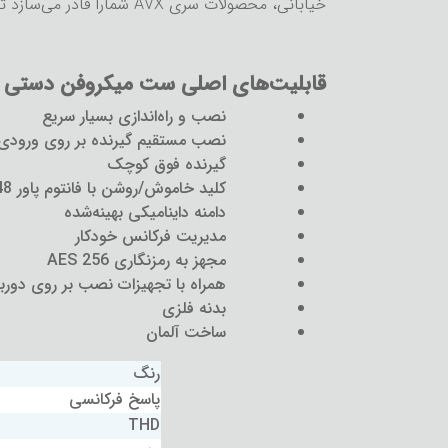
خیابانی، محصولات سری AVX شمارا قادر می‌سازد تا بدون داشتن دغدغه صدا، تمرکز خود را بر روی ایجاد خلاقیت هنری بگذارید.
قابلیت‌های اصلی ست میکروفن دستی بی‌سیم VX-835 SET
نصب و راه‌اندازی بسیار سریع
نصب مستقیم گیرنده بر روی ورودی LR
گیرنده فوق کوچک
کلید خاموش/روشن با فانتوم پاور P48
دامنه داینامیکی بهینه‌شده
مدیریت فرکانس خودکار
مجهز به رمزنگاری AES 256
همراه با تجهیزات نصب بر روی دوربین‌
بدنه فلزی
ساخت آلمان
رنگ
پاسخ فرکانسی
THD