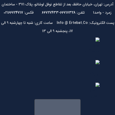
آدرس: تهران، خیابان حافظ، بعد از تقاطع نوفل لوشاتو، پلاک 371 - ساختمان
زمرد - واحد1 تلفن:
66717328-66727433
فکس: 021
66724717
پست الکترونیک: Info @ Ertebat.Co ساعت کاری: شنبه تا چهارشنبه 9 الی
17، پنجشنبه 9 الی 13