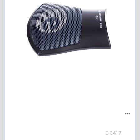
---
E-3417