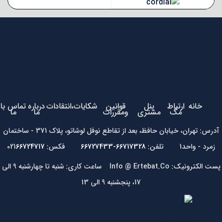
خانه
ارتباط
پنل
قوانین
شکایات،انتقادات
درباره
تماس با
مگ
مشتری
ومقررات
ما
ما
آدرس: تهران، خیابان حافظ، بعد از تقاطع نوفل لوشاتو، پلاک 371 - ساختمان
زمرد - واحد1 تلفن:
66717328-66727433
فکس: 021
66724717
پست الکترونیک: Info @ Ertebat.Co ساعت کاری: شنبه تا چهارشنبه 9 الی
17، پنجشنبه 9 الی 13