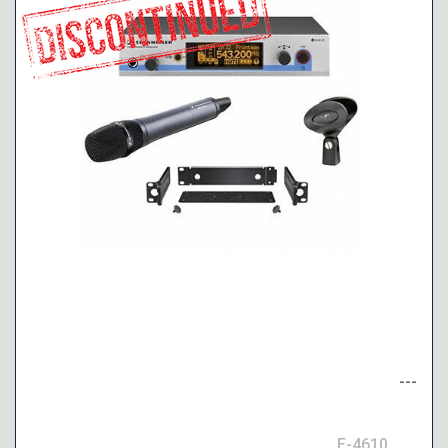
---
E-4610