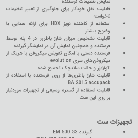
نمایش تنظیمات فرستنده
قابلیت قفل خودکار برای جلوگیری از تغییر تنظیمات
ناخواسته
استفاده از کاهنده نویز HDX برای ارائه صدایی با
وضوح بیشتر
قابلیت تشخیص میزان شارژ باطری در 4 پله توسط
فرستنده و همچنین نمایش آن در نمایشگر گیرنده
فرستنده دستی با امکان تعویض میکروفن با هریک از
میکروفن‌های سری evolution
اکولایزر و حالت ساندچک تجمیع شده
قابلیت شارژ باطری‌ها از روی فرستنده با استفاده از
BA 2015 accupack
قابلیت استفاده از گستره وسیعی از تجهیزات موردنیاز
بر روی این ست
تجهیزات ست
گیرنده EM 500 G3