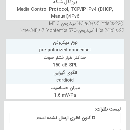
پروتکل شبکه
Media Control Protocol, TCP/IP IPv4 (DHCP,
Manual)/IPv6
";}i:3;a:3:{s:5:"title";s:22:"میکروفن ME 3
II";s:2:"id";s:22:"میکروفن-me-3-ii";s:7:"content";s:570:"
نوع میکروفن
pre-polarized condenser
حداکثر طراز فشار صوت
150 dB SPL
الگوی گیرایی
cardioid
میزان حساسیت
1.6 mV/Pa
لیست نظرات:
تا کنون نظری ارسال نشده است.