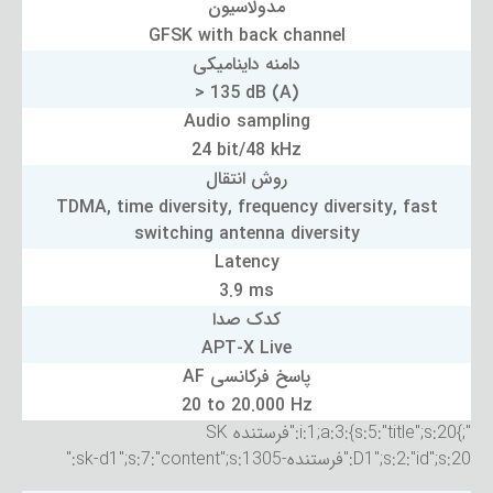
مدولاسیون
GFSK with back channel
دامنه داینامیکی
> 135 dB (A)
Audio sampling
24 bit/48 kHz
روش انتقال
TDMA, time diversity, frequency diversity, fast
switching antenna diversity
Latency
3.9 ms
کدک صدا
APT-X Live
پاسخ فرکانسی AF
20 to 20.000 Hz
";}i:1;a:3:{s:5:"title";s:20:"فرستنده SK
D1";s:2:"id";s:20:"فرستنده-sk-d1";s:7:"content";s:1305:"