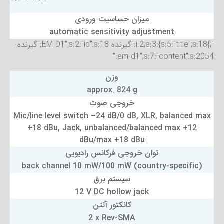
میزان حساسیت ورودی
automatic sensitivity adjustment
";}i:2;a:3:{s:5:"title";s:18:"گیرنده EM D1";s:2:"id";s:18:"گیرنده-
em-d1";s:7:"content";s:2054:"
وزن
approx. 824 g
خروجی صوت
Mic/line level switch –24 dB/0 dB, XLR, balanced max
+18 dBu, Jack, unbalanced/balanced max +12
dBu/max +18 dBu
توان خروجی فرکانس رادیویی
back channel 10 mW/100 mW (country-specific)
سیستم برق
12 V DC hollow jack
کانکتور آنتن
2 x Rev-SMA