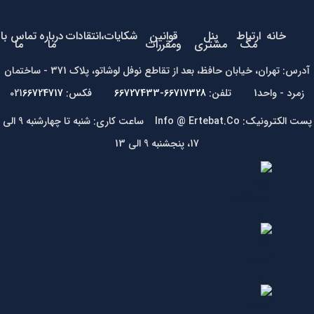
خانه
ارتباط
پنل
قوانین
شکایات،انتقادات
درباره
تماس با
مگ
مشتری
ومقررات
ما
ما
آدرس: تهران، خیابان حافظ، بعد از تقاطع نوفل لوشاتو، پلاک 371 - ساختمان
زمرد - واحد1 تلفن:
66717328-66727433
فکس: 021
66724717
پست الکترونیک: Info @ Ertebat.Co ساعت کاری: شنبه تا چهارشنبه 9 الی
17، پنجشنبه 9 الی 13