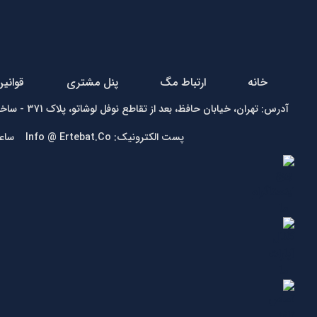
خانه
ارتباط مگ
پنل مشتری
قوانی
آدرس: تهران، خیابان حافظ، بعد از تقاطع نوفل لوشاتو، پلاک 371 - ساختمان زمرد - واحد1 تلفن:
پست الکترونیک: Info @ Ertebat.Co ساعت کاری: شنبه تا چهارشنبه 9 الی 17، پنجشنبه 9 الی 13