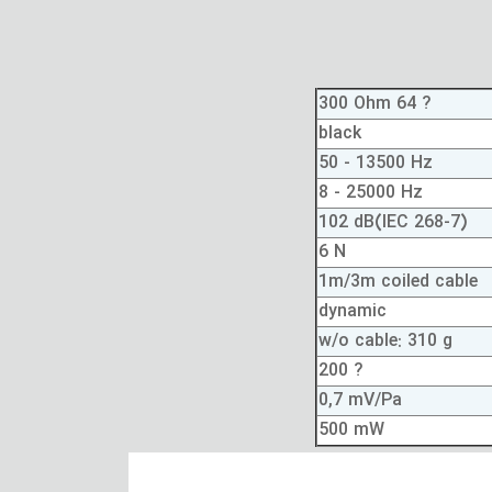
300 Ohm 64 ?
black
50 - 13500 Hz
8 - 25000 Hz
102 dB(IEC 268-7)
6 N
1m/3m coiled cable
dynamic
w/o cable: 310 g
200 ?
0,7 mV/Pa
500 mW