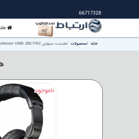
66717328
خانه
خانه
محصولات
هدست سنهایزر Sennheiser HMD 280 PRO
هدس