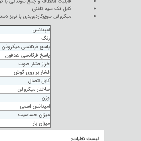
قابلیت انعطاف و جمع شوندگی با 
کابل تک سیم تلفنی
میکروفن سوپرکاردیویدی با نویز دس
امپدانس
رنگ
پاسخ فرکانسی میکروفن
پاسخ فرکانسی هدفون
طراز فشار صوت
فشار بر روی گوش
کابل اتصال
ساختار میکروفن
وزن
امپدانس اسمی
میزان حساسیت
میزان بار
لیست نظرات: