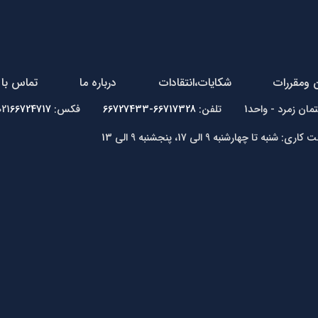
ن ومقررات
شکایات،انتقادات
درباره ما
تماس با 
66717328-66727433
فکس: 021
66724717