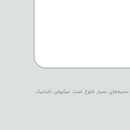
محیط‌های بسیار شلوغ است. میکروفن داینامیک