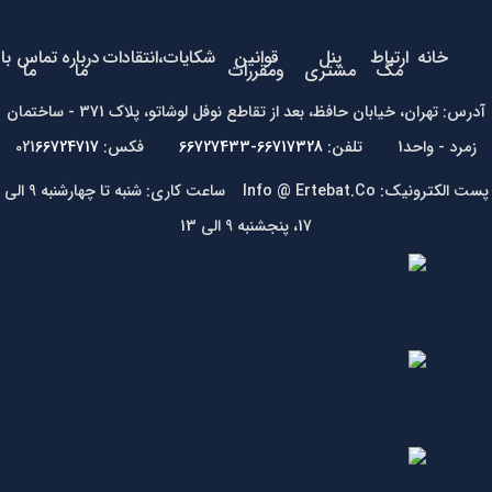
خانه
ارتباط
پنل
قوانین
شکایات،انتقادات
درباره
تماس با
مگ
مشتری
ومقررات
ما
ما
آدرس: تهران، خیابان حافظ، بعد از تقاطع نوفل لوشاتو، پلاک 371 - ساختمان
زمرد - واحد1 تلفن:
66717328-66727433
فکس: 021
66724717
پست الکترونیک: Info @ Ertebat.Co ساعت کاری: شنبه تا چهارشنبه 9 الی
17، پنجشنبه 9 الی 13