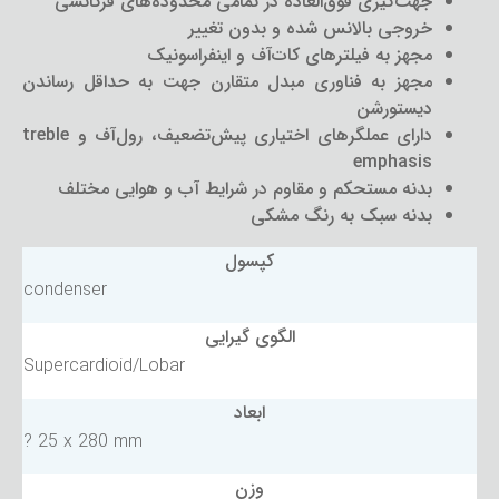
جهت‌گیری فوق‌العاده در تمامی محدوده‌های فرکانسی
خروجی بالانس شده و بدون تغییر
مجهز به فیلترهای کات‌آف و اینفراسونیک
مجهز به فناوری مبدل متقارن جهت به حداقل رساندن
دیستورشن
دارای عملگرهای اختیاری پیش‌تضعیف، رول‌آف و treble
emphasis
بدنه مستحکم و مقاوم در شرایط آب و هوایی مختلف
بدنه سبک به رنگ مشکی
کپسول
condenser
الگوی گیرایی
Supercardioid/Lobar
ابعاد
? 25 x 280 mm
وزن