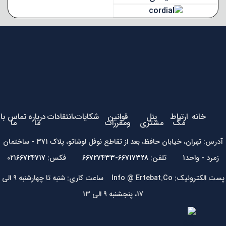
خانه
ارتباط
پنل
قوانین
شکایات،انتقادات
درباره
تماس با
مگ
مشتری
ومقررات
ما
ما
آدرس: تهران، خیابان حافظ، بعد از تقاطع نوفل لوشاتو، پلاک 371 - ساختمان
زمرد - واحد1 تلفن:
66717328-66727433
فکس: 021
66724717
پست الکترونیک: Info @ Ertebat.Co ساعت کاری: شنبه تا چهارشنبه 9 الی
17، پنجشنبه 9 الی 13