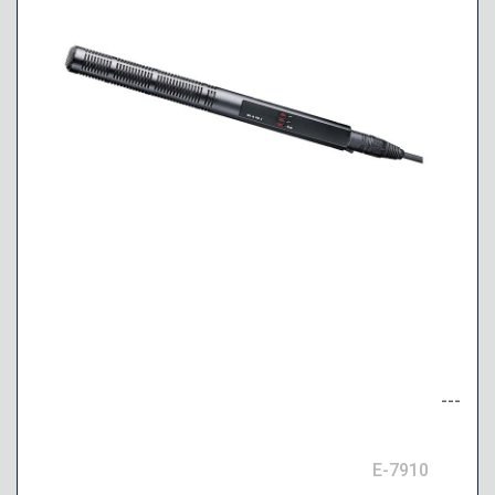
---
E-7910