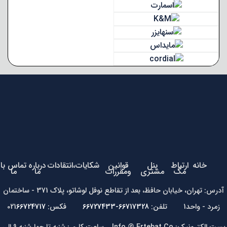
خانه
ارتباط
پنل
قوانین
شکایات،انتقادات
درباره
تماس با
مگ
مشتری
ومقررات
ما
ما
آدرس: تهران، خیابان حافظ، بعد از تقاطع نوفل لوشاتو، پلاک 371 - ساختمان
زمرد - واحد1 تلفن:
66717328-66727433
فکس: 021
66724717