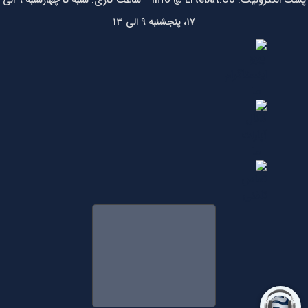
پست الکترونیک: Info @ Ertebat.Co ساعت کاری: شنبه تا چهارشنبه 9 الی
17، پنجشنبه 9 الی 13