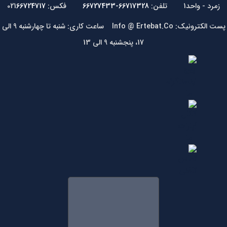
زمرد - واحد1 تلفن:
66717328-66727433
فکس: 021
66724717
پست الکترونیک: Info @ Ertebat.Co ساعت کاری: شنبه تا چهارشنبه 9 الی
17، پنجشنبه 9 الی 13