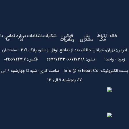
خانه
ارتباط
پنل
قوانین
شکایات،انتقادات
درباره
تماس با
مگ
مشتری
ومقررات
ما
ما
آدرس: تهران، خیابان حافظ، بعد از تقاطع نوفل لوشاتو، پلاک 371 - ساختمان
زمرد - واحد1 تلفن:
66717328-66727433
فکس: 021
66724717
پست الکترونیک: Info @ Ertebat.Co ساعت کاری: شنبه تا چهارشنبه 9 الی
17، پنجشنبه 9 الی 13