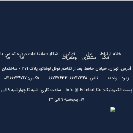
خانه
ارتباط
پنل
قوانین
شکایات،انتقادات
درباره
تماس با
مگ
مشتری
ومقررات
ما
ما
آدرس: تهران، خیابان حافظ، بعد از تقاطع نوفل لوشاتو، پلاک 371 - ساختمان
زمرد - واحد1 تلفن:
66717328-66727433
فکس: 021
66724717
پست الکترونیک: Info @ Ertebat.Co ساعت کاری: شنبه تا چهارشنبه 9 الی
17، پنجشنبه 9 الی 13