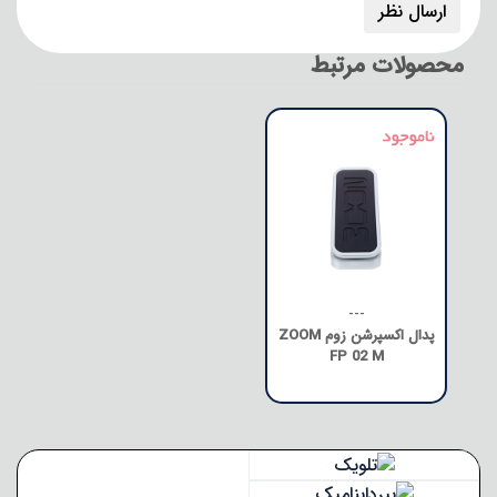
محصولات مرتبط
---
پدال اکسپرشن زوم ZOOM
FP 02 M