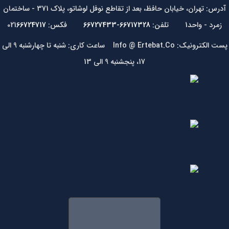
آدرس: تهران، خیابان حافظ، بعد از تقاطع نوفل لوشاتو، پلاک 371 - ساختمان
زمرد - واحد1 تلفن:
66717328-66727433
فکس: 021
66724717
پست الکترونیک: Info @ Ertebat.Co ساعت کاری: شنبه تا چهارشنبه 9 الی
17، پنجشنبه 9 الی 13