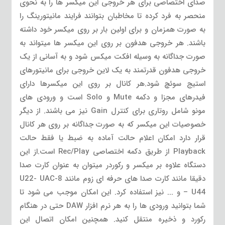
صدای اختصاصی برای هر خروجی این میکسر ها را به نحوی
منحصر به فرد کرده تا مخاطبان بتوانند فرایند مانیتورینگ را
به صورت همزمان و برای اولین بار بر روی میکسر خود داشته
باشند. هر خروجی هدفون بر روی این میکسر ها میتواند به
صورت جداگانه به وسیله افکت میکس شود و به آسانی از یک
خروجی هدفون قدرتمند به یک لاین خروجی برای مانیتورهای
استیج سوئچ شود.هر کانال بر روی این میکسرها دارای
فیدرهای مجزا و دکمه Mute و Solo است و ورودی های
مونو شامل روتاری برای کنترل Gain نیز می باشند. از دیگر
خصوصیات این میکسر که به صورت جداگانه بر روی هر کانال
قرار دارد امکان اعلام حالت آماده به ضبط یا فقط حالت
Playback از طریق دکمه اختصاصی Rec/Play است.از این
دستگاه علاوه بر میکسر و رکوردر میتوان به عنوان کارت صدا
دقیقا مانند کارت صدا های حرفه ای زوم مانند U22- UAC-8
– U44 و ... نیز استفاده کرد. این امکان موجب می شود تا
شما بتوانید ورودی ها را به هر نرم افزار DAW حتی در هنگام
رکورد و ذخیره منتقل کنید. همچنین امکان اتصال این