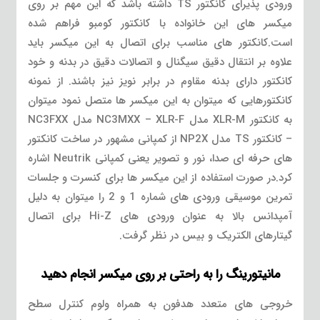
ورودی پذیرای کانکتور TS داشته باشد که این مهم بر روی
میکسر های این خانواده با کانکتور کومبو فراهم شده
است.کانکتور های مناسب برای اتصال به این میکسر باید
علاوه بر انتقال دقیق سیگنال و اتصالات دقیق در بدنه و خود
کانکتور دارای بدنه مقاوم در برابر نویز نیز باشند. از نمونه
کانکتورهایی که میتوان به این میکسر ها متصل نمود میتوان
به کانکتور XLR-M مدل NC3MXX – XLR-F مدل NC3FXX
– کانکتور TS مدل NP2X از کمپانی مشهور در ساخت کانکتور
های حرفه ای صدا، نور و تصویر یعنی کمپانی Neutrik اشاره
کرد.در صورت استفاده از این میکسر ها برای کنسرت و جلسات
تمرین موسیقی ورودی های شماره 1 و 2 را میتوان به دلیل
آمپدانس بالا به عنوان ورودی های Hi-Z برای اتصال
گیتارهای الکتریک و بیس در نظر گرفت.
مانیتورینگ را به راحتی بر روی میکسر انجام دهید
خروجی های متعدد هدفون به همراه ولوم کنترل سطح