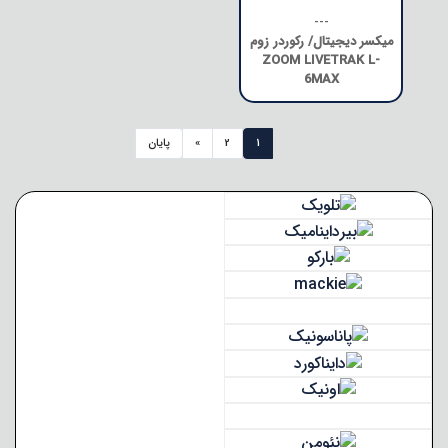
---
میکسر دیجیتال/ رکوردر زوم
ZOOM LIVETRAK L-
6MAX
1
2
»
پایان