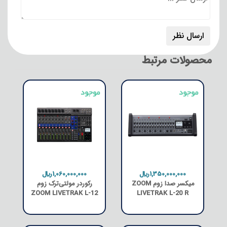
محصولات مرتبط
1,350,000,000﷼
1,060,000,000﷼
میکسر صدا زوم ZOOM
رکوردر مولتی‌ترک زوم
ZOOM LIVETRAK L-12
LIVETRAK L-20 R