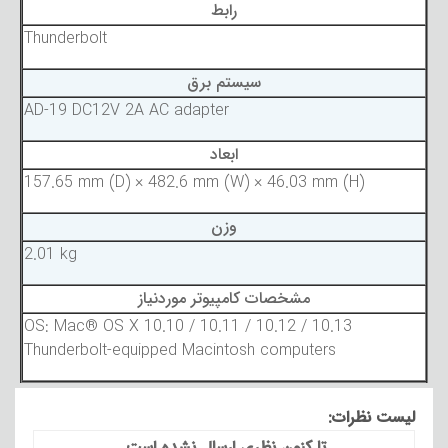
رابط
Thunderbolt
سیستم برق
AD-19 DC12V 2A AC adapter
ابعاد
157.65 mm (D) × 482.6 mm (W) × 46.03 mm (H)
وزن
2.01 kg
مشخصات کامپیوتر موردنیاز
OS: Mac® OS X 10.10 / 10.11 / 10.12 / 10.13
Thunderbolt-equipped Macintosh computers
لیست نظرات:
تا کنون نظری ارسال نشده است.