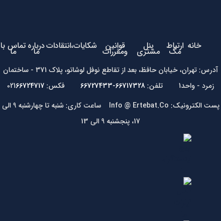
خانه
ارتباط
پنل
قوانین
شکایات،انتقادات
درباره
تماس با
مگ
مشتری
ومقررات
ما
ما
آدرس: تهران، خیابان حافظ، بعد از تقاطع نوفل لوشاتو، پلاک 371 - ساختمان
زمرد - واحد1 تلفن:
66717328-66727433
فکس: 021
66724717
پست الکترونیک: Info @ Ertebat.Co ساعت کاری: شنبه تا چهارشنبه 9 الی
17، پنجشنبه 9 الی 13