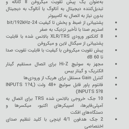
به‌عنوان یک پیش تقویت میکروفن 8 کاناله و
تبدیل‌کننده دیجیتال به آنالوگ یا آنالوگ به دیجیتال
بدون نیاز به اتصال به کامپیوتر
پشتیبانی از ضبط و پخش تا کیفیت 24-bit/192kHz
استریم صدا با تأخیر نزدیک به صفر
8 کانکتور ورودی XLR/TRS بالانس شده با قابلیت
پشتیبانی از سیگنال لاین و میکروفن
پیش تقویت میکروفن با کیفیت با قابلیت تقویت صدا
تا 60 dB
مجهز به سوئیچ Hi-Z برای اتصال مستقیم گیتار
الکتریک و گیتار بیس
کنترل Gain مستقل برای هریک از ورودی‌ها
فانتوم پاور قابل سوئیچ +48 ولت (INPUTS 1?4,
INPUTS 5?8)
10 جک خروجی بالانس شده TRS برای اتصال به
آمپلی‌فایرها، اسپیکرهای اکتیو، میکسرها و
دستگاه‌های افکت
2 جک هدفون 4/1 اینچی با کلید تنظیم صدای
اختصاصی