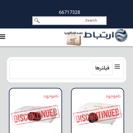
66717328
فیلترها