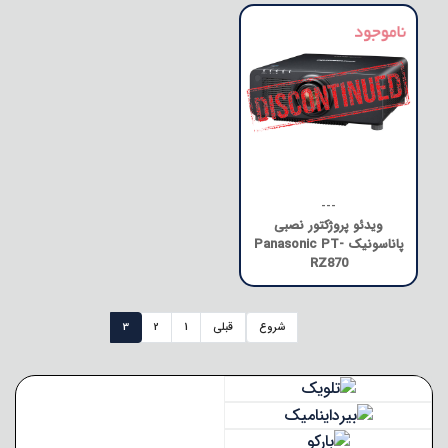
---
ویدئو پروژکتور نصبی
پاناسونیک Panasonic PT-
RZ870
شروع
قبلی
1
2
3