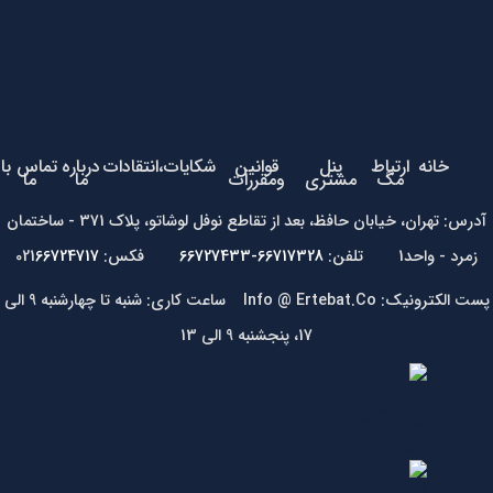
خانه
ارتباط
پنل
قوانین
شکایات،انتقادات
درباره
تماس با
مگ
مشتری
ومقررات
ما
ما
آدرس: تهران، خیابان حافظ، بعد از تقاطع نوفل لوشاتو، پلاک 371 - ساختمان
زمرد - واحد1 تلفن:
66717328-66727433
فکس: 021
66724717
پست الکترونیک: Info @ Ertebat.Co ساعت کاری: شنبه تا چهارشنبه 9 الی
17، پنجشنبه 9 الی 13