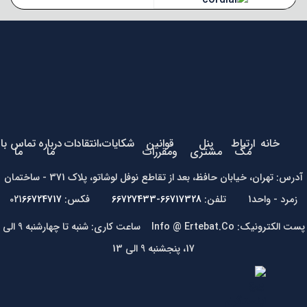
خانه
ارتباط
پنل
قوانین
شکایات،انتقادات
درباره
تماس با
مگ
مشتری
ومقررات
ما
ما
آدرس: تهران، خیابان حافظ، بعد از تقاطع نوفل لوشاتو، پلاک 371 - ساختمان
زمرد - واحد1 تلفن:
66717328-66727433
فکس: 021
66724717
پست الکترونیک: Info @ Ertebat.Co ساعت کاری: شنبه تا چهارشنبه 9 الی
17، پنجشنبه 9 الی 13