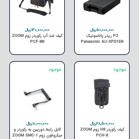
50,000,000﷼
130,000,000﷼
P2 ریدر پاناسونیک
کیف ضد آب رکوردر زوم ZOOM
PCF-8N
Panasonic AU-XPD1EN
28,500,000﷼
10,000,000﷼
کیف رکوردر H8 زوم ZOOM
کابل رابط دوربین به رکوردر و
PCH-8
میکروفون زوم ZOOM SMC-1