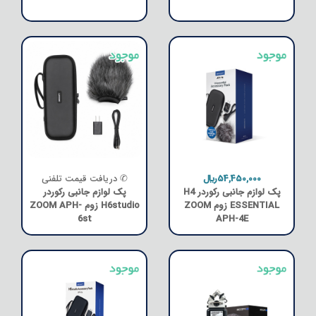
54,450,000﷼
✆ دریافت قیمت تلفنی
پک لوازم جانبی رکوردر H4
پک لوازم جانبی رکوردر
ESSENTIAL زوم ZOOM
H6studio زوم ZOOM APH-
6st
APH-4E