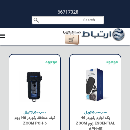
66717328
65,000,000﷼
26,500,000﷼
پک لوازم رکوردر H6
کیف محافظ رکوردر H6 زوم
ESSENTIAL زوم ZOOM
ZOOM PCH-6
APH-6E