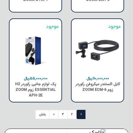
ZOOM ZTM-1
ZOOM EXH-8
110,000,000﷼
55,000,000﷼
کابل اکستندر میکروفن رکوردر
پک لوازم جانبی رکوردر H2
زوم ZOOM ECM-6
ESSENTIAL زوم ZOOM
APH-2E
1
2
3
»
پایان