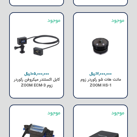
17,000,000﷼
105,000,000﷼
مانت هات شو رکوردر زوم
کابل اکستندر میکروفن رکوردر
ZOOM HS-1
زوم ZOOM ECM-3