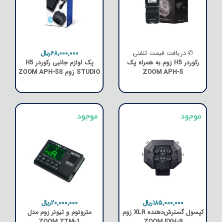
✆ دریافت قیمت تلفنی
68,000,000﷼
رکوردر H5 زوم به همراه پک
پک لوازم جانبی رکوردر H5
ZOOM APH-5
STUDIO زوم ZOOM APH-5S
185,000,000﷼
20,000,000﷼
کپسول گسترش‌دهنده XLR زوم
مترونوم و تیونر زوم مدل