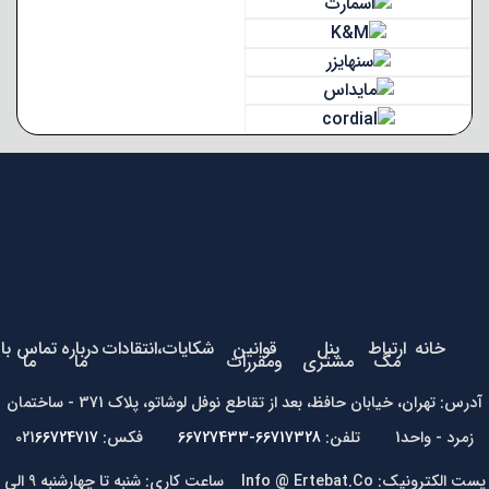
خانه
ارتباط
پنل
قوانین
شکایات،انتقادات
درباره
تماس با
مگ
مشتری
ومقررات
ما
ما
آدرس: تهران، خیابان حافظ، بعد از تقاطع نوفل لوشاتو، پلاک 371 - ساختمان
زمرد - واحد1 تلفن:
66717328-66727433
فکس: 021
66724717
پست الکترونیک: Info @ Ertebat.Co ساعت کاری: شنبه تا چهارشنبه 9 الی