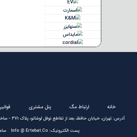
خانه
ارتباط مگ
پنل مشتری
قوانی
آدرس: تهران، خیابان حافظ، بعد از تقاطع نوفل لوشاتو، پلاک 371 - ساختمان زمرد - واحد1 تلفن:
پست الکترونیک: Info @ Ertebat.Co ساعت کاری: شنبه تا چهارشنبه 9 الی 17، پنجشنبه 9 الی 13