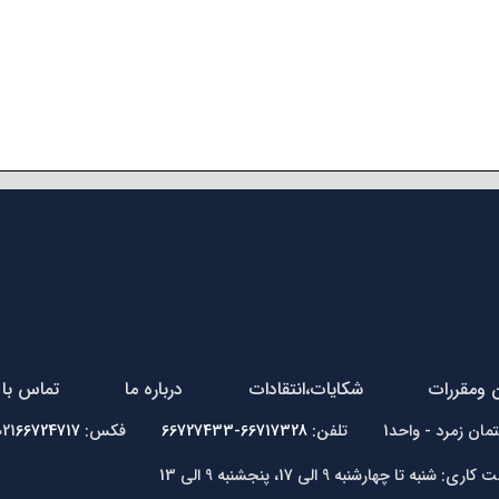
ن ومقررات
شکایات،انتقادات
درباره ما
تماس با 
66717328-66727433
فکس: 021
66724717