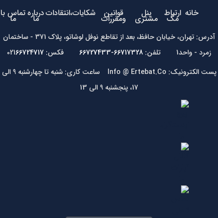
خانه
ارتباط
پنل
قوانین
شکایات،انتقادات
درباره
تماس با
مگ
مشتری
ومقررات
ما
ما
آدرس: تهران، خیابان حافظ، بعد از تقاطع نوفل لوشاتو، پلاک 371 - ساختمان
زمرد - واحد1 تلفن:
66717328-66727433
فکس: 021
66724717
پست الکترونیک: Info @ Ertebat.Co ساعت کاری: شنبه تا چهارشنبه 9 الی
17، پنجشنبه 9 الی 13