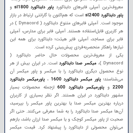
معروف‌ترین آمپلی فایرهای دایناکورد
پاور دایناکورد sl1800
و
پاور دایناکورد sl2400
است که هم‌اکنون با گارانتی ارتباط در بازار
موجود است. آمپلی فایرهای متنوع دایناکورد ( Dynacord ) در
هر کاربری قابل‌استفاده هستند. آمپلی فایر برای مدارس، آمپلی
فایر برای مساجد، آمپلی فایر هیئت؛ دایناکورد برای همه این
نیازها راهکار منحصربه‌فردی پیش‌بینی کرده است.
یکی از معروف‌ترین محصولات حال حاضر دایناکورد (
Dynacord )،
میکسر صدا دایناکورد
است. در ایران بیش از هر
نوع محصول دیگری دایناکورد را با میکسر و پاور میکسر آن
می‌شناسند؛
پاور میکسر دایناکورد 1600
،
پاورمیکسر دایناکورد
2200
و
پاورمیکسر دایناکورد 600
ازجمله محصولات بسیار
مشهور دایناکورد در ایران هستند. اگر نظر بسیاری از کاربران
درباره بهترین میکسر صدا یا بهترین پاور میکسر را بپرسید،
آن‌ها میکسر صدا دایناکورد را به شما معرفی می‌کنند. حتی اگر
صحبت از پاور میکسر کوچک و یا میکسر صدا ارزان باشد، بازهم
می‌توان محصولی از دایناکورد را پیشنهاد کرد. قیمت میکسر