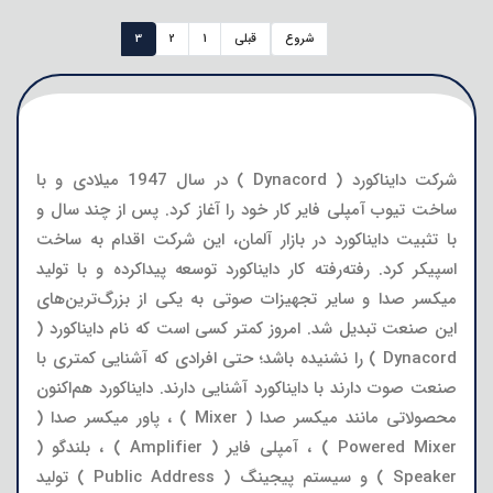
شروع
قبلی
1
2
3
شرکت دایناکورد ( Dynacord ) در سال 1947 میلادی و با
ساخت تیوب آمپلی فایر کار خود را آغاز کرد. پس از چند سال و
با تثبیت دایناکورد در بازار آلمان، این شرکت اقدام به ساخت
اسپیکر کرد. رفته‌رفته کار دایناکورد توسعه پیداکرده و با تولید
میکسر صدا و سایر تجهیزات صوتی به یکی از بزرگ‌ترین‌های
این صنعت تبدیل شد. امروز کمتر کسی است که نام دایناکورد (
Dynacord ) را نشنیده باشد؛ حتی افرادی که آشنایی کمتری با
صنعت صوت دارند با دایناکورد آشنایی دارند. دایناکورد هم‌اکنون
محصولاتی مانند میکسر صدا ( Mixer ) ، پاور میکسر صدا (
Powered Mixer ) ، آمپلی فایر ( Amplifier ) ، بلندگو (
Speaker ) و سیستم پیجینگ ( Public Address ) تولید